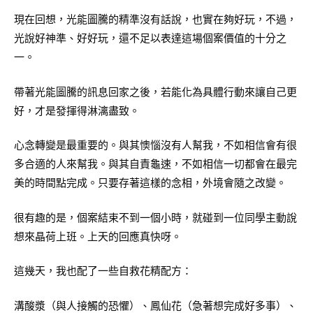
現在回想，光能圖騰的精準沒有話說，也實在夠好玩，不過，
光說好神準、好好玩，還不足以表達這場個案價值的十分之
一。
帶著光能圖騰的訊息回家之後，若能化為具體行動來讓自己更
好，才是發揮得淋漓盡致。
心念轉變是最重要的。與其懊惱沒有人幫我，不如相信會有很
多合適的人來幫我。與其自責龜速，不如相信一切都會在最完
美的時間點完成。只要存著這樣的念相，外境會隨之改變。
很有趣的是，個案結束不到一個小時，就碰到一位同學主動說
想來晶荷上班。上天的回應真快呀。
這幾天，我也配了一些自救花精配方：
溝酸漿（與人接觸的恐懼）、鳳仙花（急著想完成好多事）、