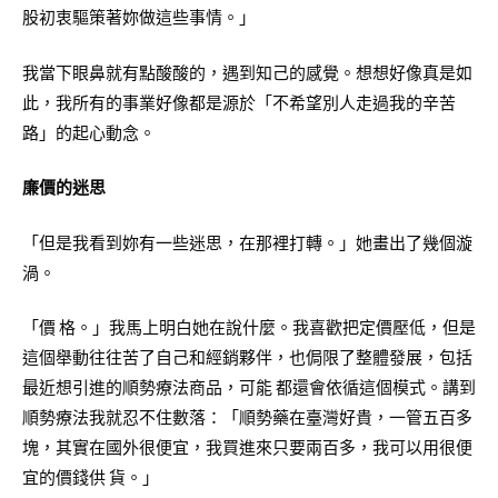
股初衷驅策著妳做這些事情。」
我當下眼鼻就有點酸酸的，遇到知己的感覺。想想好像真是如
此，我所有的事業好像都是源於「不希望別人走過我的辛苦
路」的起心動念。
廉價的迷思
「但是我看到妳有一些迷思，在那裡打轉。」她畫出了幾個漩
渦。
「價 格。」我馬上明白她在說什麼。我喜歡把定價壓低，但是
這個舉動往往苦了自己和經銷夥伴，也侷限了整體發展，包括
最近想引進的順勢療法商品，可能 都還會依循這個模式。講到
順勢療法我就忍不住數落：「順勢藥在臺灣好貴，一管五百多
塊，其實在國外很便宜，我買進來只要兩百多，我可以用很便
宜的價錢供 貨。」