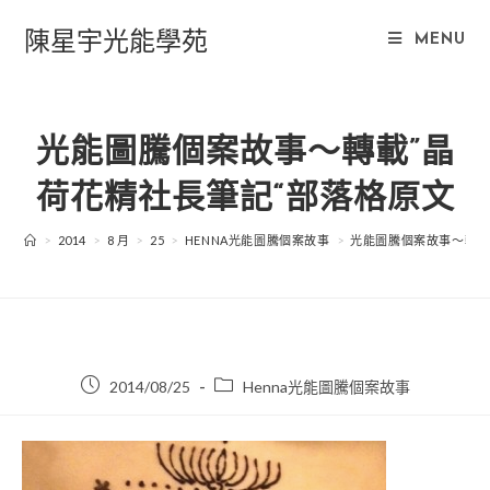
Skip
陳星宇光能學苑
to
MENU
content
光能圖騰個案故事～轉載”晶
荷花精社長筆記“部落格原文
>
2014
>
8 月
>
25
>
HENNA光能圖騰個案故事
>
光能圖騰個案故事～轉載
Post
Post
2014/08/25
Henna光能圖騰個案故事
published:
category: