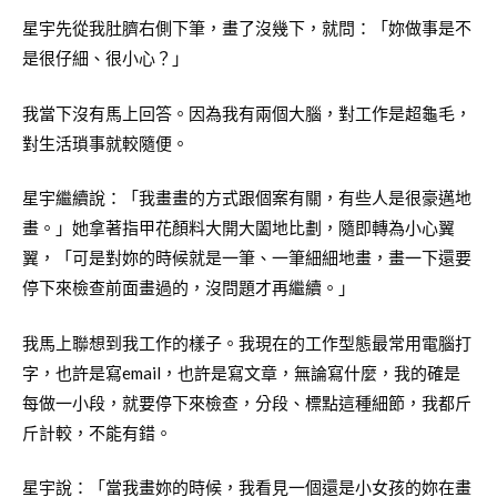
星宇先從我肚臍右側下筆，畫了沒幾下，就問：「妳做事是不
是很仔細、很小心？」
我當下沒有馬上回答。因為我有兩個大腦，對工作是超龜毛，
對生活瑣事就較隨便。
星宇繼續說：「我畫畫的方式跟個案有關，有些人是很豪邁地
畫。」她拿著指甲花顏料大開大闔地比劃，隨即轉為小心翼
翼，「可是對妳的時候就是一筆、一筆細細地畫，畫一下還要
停下來檢查前面畫過的，沒問題才再繼續。」
我馬上聯想到我工作的樣子。我現在的工作型態最常用電腦打
字，也許是寫email，也許是寫文章，無論寫什麼，我的確是
每做一小段，就要停下來檢查，分段、標點這種細節，我都斤
斤計較，不能有錯。
星宇說：「當我畫妳的時候，我看見一個還是小女孩的妳在畫