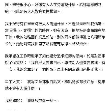
圖，畫得很小心，好像有大人在旁邊說什麼，給妳這樣的制
約。可能是有大人教妳要這樣做。」
我不記得有在畫畫時被大人說過什麼，不過倒是想到我媽媽。
當我還小、她還年輕的時候，她有潔癖，擦地板是拿布跪在地
下擦。我的幼稚園作業是剪貼，別的同學都做得亂七八糟髒兮
兮的，她絕對幫我把剪字貼得乾乾淨淨、整整齊齊。
我承認在工作時繼承了如此過分追求細節的傾向，於是對星宇
說了個笑話：「我自己太要求自己，導致別人也會要求我。有
一次，我的文章少了一個逗號，馬上有網友跳出來指正我。」
星宇大笑：「我寫文章都很白話文，標點符號都沒注意，從來
就不會有人說什麼。」
我點頭說：「我應該放鬆一點。」