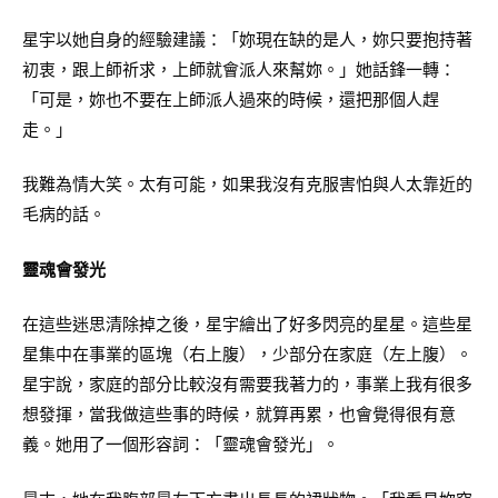
星宇以她自身的經驗建議：「妳現在缺的是人，妳只要抱持著
初衷，跟上師祈求，上師就會派人來幫妳。」她話鋒一轉：
「可是，妳也不要在上師派人過來的時候，還把那個人趕
走。」
我難為情大笑。太有可能，如果我沒有克服害怕與人太靠近的
毛病的話。
靈魂會發光
在這些迷思清除掉之後，星宇繪出了好多閃亮的星星。這些星
星集中在事業的區塊（右上腹），少部分在家庭（左上腹）。
星宇說，家庭的部分比較沒有需要我著力的，事業上我有很多
想發揮，當我做這些事的時候，就算再累，也會覺得很有意
義。她用了一個形容詞：「靈魂會發光」。