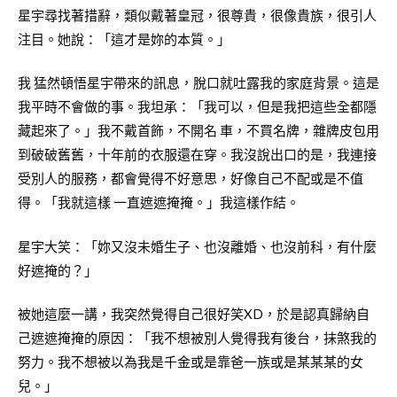
星宇尋找著措辭，類似戴著皇冠，很尊貴，很像貴族，很引人
注目。她說：「這才是妳的本質。」
我 猛然頓悟星宇帶來的訊息，脫口就吐露我的家庭背景。這是
我平時不會做的事。我坦承：「我可以，但是我把這些全都隱
藏起來了。」我不戴首飾，不開名 車，不買名牌，雜牌皮包用
到破破舊舊，十年前的衣服還在穿。我沒說出口的是，我連接
受別人的服務，都會覺得不好意思，好像自己不配或是不值
得。「我就這樣 一直遮遮掩掩。」我這樣作結。
星宇大笑：「妳又沒未婚生子、也沒離婚、也沒前科，有什麼
好遮掩的？」
被她這麼一講，我突然覺得自己很好笑XD，於是認真歸納自
己遮遮掩掩的原因：「我不想被別人覺得我有後台，抹煞我的
努力。我不想被以為我是千金或是靠爸一族或是某某某的女
兒。」