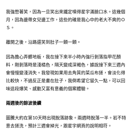
我強憋著笑，因為一旦笑出來鐵定噴得星宇滿臉口水。這幾個
月，因為邊帶女兒邊工作，這些的確是我心中的老大不爽的Ｏ
Ｓ。
離開之後，沿路還笑到肚子一顫一顫。
因為擔心弄髒地板，我在接下來半小時內強行剝落指甲花顏
料，剛剝落時是淺橘色，隔天變成深褐色，據說接下來三週內
會慢慢變淺消失。我發現如果用去角質的菜瓜布搓，會淡化得
比較快，不過反正是畫在肚子，我倒希望它留久一點，可以回
味這段爆笑、感動又富有意義的個案體驗。
兩週後的餘波後續
圖騰大約在第10天時出現脫落跡象。兩週時脫落一半。若不特
意去搓洗，預計三週會掉光，跟星宇網頁的說明相符。