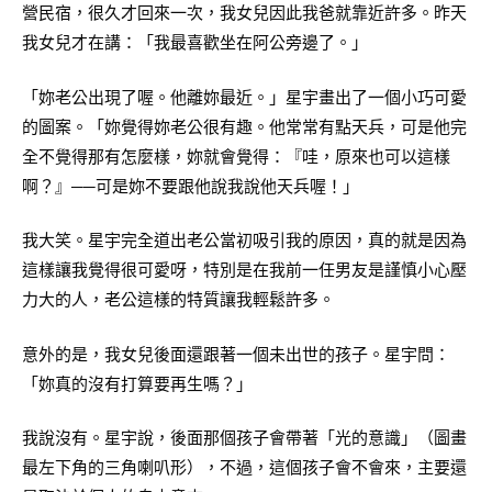
營民宿，很久才回來一次，我女兒因此我爸就靠近許多。昨天
我女兒才在講：「我最喜歡坐在阿公旁邊了。」
「妳老公出現了喔。他離妳最近。」星宇畫出了一個小巧可愛
的圖案。「妳覺得妳老公很有趣。他常常有點天兵，可是他完
全不覺得那有怎麼樣，妳就會覺得：『哇，原來也可以這樣
啊？』──可是妳不要跟他說我說他天兵喔！」
我大笑。星宇完全道出老公當初吸引我的原因，真的就是因為
這樣讓我覺得很可愛呀，特別是在我前一任男友是謹慎小心壓
力大的人，老公這樣的特質讓我輕鬆許多。
意外的是，我女兒後面還跟著一個未出世的孩子。星宇問：
「妳真的沒有打算要再生嗎？」
我說沒有。星宇說，後面那個孩子會帶著「光的意識」（圖畫
最左下角的三角喇叭形），不過，這個孩子會不會來，主要還