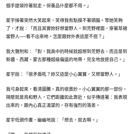
個手提袋拎著就走。保養品什麼都不用。」
星宇接著突然大笑起來，笑得我有點摸不著頭腦。等她笑夠
了，才說：「而且其實妳好想當野人。到荒野裡面，穿著草裙
當野人──看不出來吔，怎麼跟妳外表這麼不搭？」
我大聲附和：「對，我高中的時候就超想到荒野去，而且是到
新疆、西藏、蒙古那種超級偏遠的地帶，完全地放逐自己。」
星宇說：「很矛盾吼？妳又這麼小心翼翼，又想當野人。」
我弓身起來，看清圖騰。真的很奧妙。小心翼翼的那一部份，
隔壁就是鳥和野人，它們距離如此靠近，似乎傳達著：我表現
出來的，跟內心真正渴望的，存有強烈的落差。
星宇低頭作畫，幽幽地說：「想去，就去啊。」