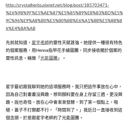
http://crystalherbs.pixnet.net/blog/post/185703471-
%E6%98%9F%E5%AE%87%E5%85%89%E8%83%BD%E5%
9C%96%E9%A8%B0%E5%80%8B%E6%A1%88%E5%88%8
6%E4%BA%AB
先前就知道，
星宇老師
的靈性天賦甚強。她提供一種很有特色
的個案服務，用Henna指甲花手繪圖騰，同步接收關於個案的
靈性訊息，稱做「
光能圖騰
」。
星宇最初跟我聊到她的這項服務時，我只把這件事放在心中，
因為自己對畫畫沒興趣，想到顏料要在身上存留三週，更沒興
趣。說也奇怪，放在心中會漸漸發酵，到了某一個點上，啪
噠，蓋子不打開都不行。「時間到了。」我近日一直接收到這
個念頭，於是跟星宇老師約了光能圖騰。