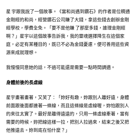
星 宇跟我說了一個故事。《當和尚遇到鑽石》的作者是位精通
金剛經的和尚，經營鑽石公司賺了大錢，拿這些錢去創辦金剛
經學校，學費全免。「要不是他賺 了那麼多錢，誰理金剛經
啊？」星宇以這個故事告訴我，我的靈魂選擇降生在這個家
庭，必定有某種目的，既已不必為金錢憂慮，便可善用這些資
源來成就理想。
我慢慢同意她的話，不過可能還是需要一點時間調適。
身體前後的長虛線
星宇畫著畫著，又笑了：「妳好有趣，妳跟別人離好遠，身體
前面跟後面都連著一條線，而且這條線是虛線喔，妳怕跟別人
的來往太實了。最好是離得遠遠的，只用一條虛線牽著，當有
需要的時候，妳把線這樣一拉，把別人拉過來，結束之後又把
他推遠去。妳到底在怕什麼？」