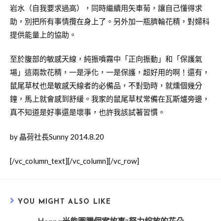
岩水（自我要求過高），同時繼續用矢車菊，讓自己懂得求
助，別把所有事情攬在身上了。另外加一瓶臍輪花精，對婦科
提供能量上的協助。
至於腹部的敏感天線，純振噴霧中「正向振動」和「保護氣
場」這兩款花精，一是淨化，一是保護，超好用的啊！還有，
鼠尾草杖也是敏感天線者的必備品，不對勁時，就燻個幾分
鐘，馬上就會感到舒緩。我家的鼠尾草杖常備在瓦斯爐旁邊，
真不知道是好事還是壞事，也許我該試著習慣。
by 晶荷社長Sunny 2014.8.20
[/vc_column_text][/vc_column][/vc_row]
YOU MIGHT ALSO LIKE