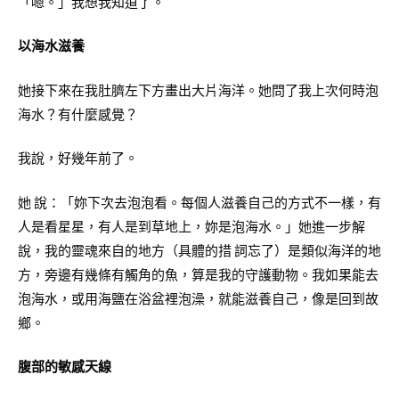
「嗯。」我想我知道了。
以海水滋養
她接下來在我肚臍左下方畫出大片海洋。她問了我上次何時泡
海水？有什麼感覺？
我說，好幾年前了。
她 說：「妳下次去泡泡看。每個人滋養自己的方式不一樣，有
人是看星星，有人是到草地上，妳是泡海水。」她進一步解
說，我的靈魂來自的地方（具體的措 詞忘了）是類似海洋的地
方，旁邊有幾條有觸角的魚，算是我的守護動物。我如果能去
泡海水，或用海鹽在浴盆裡泡澡，就能滋養自己，像是回到故
鄉。
腹部的敏感天線