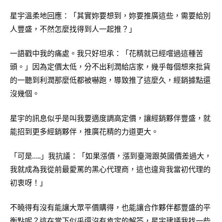
星宇溫柔地回應：「其實妳要想到，妳要推廣這些，需要給別
人豐盛，不然怎麼找得到人一起推？」
一語戳中我的痛處。我只好坦承：「花精就已經嚐過這種苦
頭。」因為定價太低，分不出利潤給店家，幾乎每個想來批貨
的一聽到利潤那麼低都被嚇跑，導致推了這麼久，經銷據點還
沒幾個。
星宇的訊息似乎是叫我要適度調高定價，讓經銷夥伴豐盛，就
能招到更多經銷夥伴，推廣花精的力道更大。
「可是…..」我抗議：「如果漲價，漲到臺灣跟英國價差過大，
我就成為我從前最愛罵的黑心代理商，這也違背我當初代理的
初衷呀！」
不曉得有沒有能讓大眾平價購得，也能讓合作夥伴都豐盛的平
衡點呢？這在當下似乎還沒有肯定的解答，星宇建議我找一些