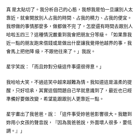
真 是太貼切了。我分析自己的心態，我想我是怕一旦讓別人太
靠近，就會開放別人占我的時間、占我的精力、占我的便宜。
我想做的事情那麼多，做都做不完 了，怎麼還有時間去跟別人
哈啦五四三？這種情況嚴重到我會把朋友分等級。「如果靠我
近一點的朋友跑來借錢或是做出什麼讓我覺得他越界的事，我
會馬上把他降 級，不跟他往來了。」我說。
星宇笑說：「而且妳對分級這件事還很得意。」
我哈哈大笑，不過這笑中越來越難為情。我知道這是溫柔的提
醒，只好坦承，其實這個問題自己早就意識到了，最近也已經
準備好要做改變，希望能跟跟別人更靠近一點。
星宇畫出了我爸爸，說：「這件事受妳爸爸影響很大。我聽到
妳用小女孩的聲音說，『因為我爸爸說，外面壞人很多，要低
調。』」