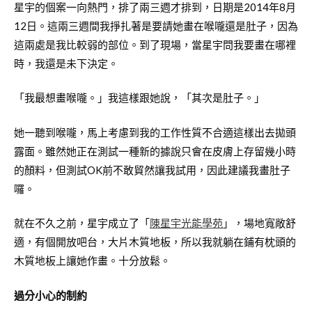
星宇的個案一向熱門，排了兩三週才排到，日期是2014年8月
12日。這兩三週間我掙扎著是要請她畫在喉嚨還是肚子，因為
這兩處是我比較弱的部位。到了現場，當星宇問我要畫在哪裡
時，我還是未下決定。
「我最想畫喉嚨。」我這樣跟她說，「其次是肚子。」
她一聽到喉嚨，馬上考慮到我的工作性質不合適這樣出去拋頭
露面。雖然她正在測試一種新的據說只會在皮膚上存留幾小時
的顏料，但測試OK前不敢貿然讓我試用，因此建議我畫肚子
囉。
就在不久之前，星宇成立了「
陳星宇光能學苑
」，場地寬敞舒
適，有個開放吧台，大片木質地板，所以我就躺在鋪有枕頭的
木質地板上讓她作畫。十分放鬆。
過分小心的制約