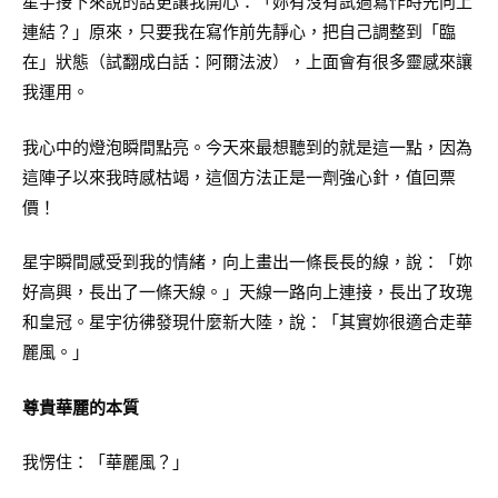
星宇接下來說的話更讓我開心：「妳有沒有試過寫作時先向上
連結？」原來，只要我在寫作前先靜心，把自己調整到「臨
在」狀態（試翻成白話：阿爾法波），上面會有很多靈感來讓
我運用。
我心中的燈泡瞬間點亮。今天來最想聽到的就是這一點，因為
這陣子以來我時感枯竭，這個方法正是一劑強心針，值回票
價！
星宇瞬間感受到我的情緒，向上畫出一條長長的線，說：「妳
好高興，長出了一條天線。」天線一路向上連接，長出了玫瑰
和皇冠。星宇彷彿發現什麼新大陸，說：「其實妳很適合走華
麗風。」
尊貴華麗的本質
我愣住：「華麗風？」