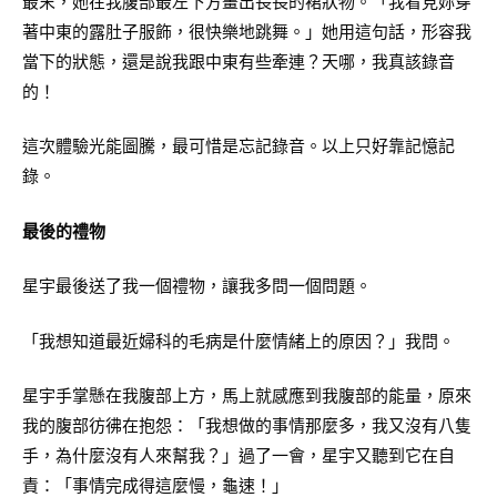
最末，她在我腹部最左下方畫出長長的裙狀物。「我看見妳穿
著中東的露肚子服飾，很快樂地跳舞。」她用這句話，形容我
當下的狀態，還是說我跟中東有些牽連？天哪，我真該錄音
的！
這次體驗光能圖騰，最可惜是忘記錄音。以上只好靠記憶記
錄。
最後的禮物
星宇最後送了我一個禮物，讓我多問一個問題。
「我想知道最近婦科的毛病是什麼情緒上的原因？」我問。
星宇手掌懸在我腹部上方，馬上就感應到我腹部的能量，原來
我的腹部彷彿在抱怨：「我想做的事情那麼多，我又沒有八隻
手，為什麼沒有人來幫我？」過了一會，星宇又聽到它在自
責：「事情完成得這麼慢，龜速！」