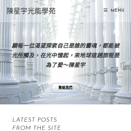
陳星宇光能學苑
MENU
願每一位渴望探索自己是誰的靈魂，都能被
光所觸及，在光中憶起，來地球這趟旅程是
為了愛～陳星宇
聯絡我們
LATEST POSTS
FROM THE SITE