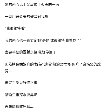
她的內心馬上又展現了柔美的一面
一直用很柔美的聲音對我說
“我很獨特哦”
我的內心也一直肯定她”是的,你很獨特,我看見了”
畫完手部的圖騰之後,我就停筆了
因為這位姑娘真的”好辣” 讓我”熱淚盈框”好似吃了麻辣鍋的感
覺….
畫完手部只好停下來
拿衛生紙擦眼淚鼻涕
再繼續接收訊息….