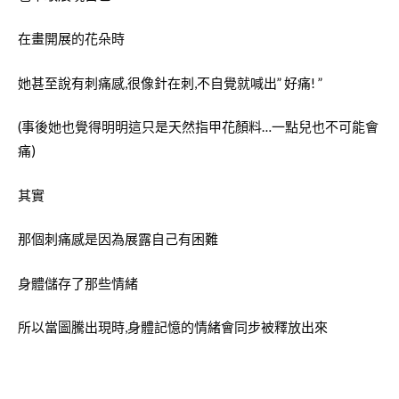
在畫開展的花朵時
她甚至說有刺痛感,很像針在刺,不自覺就喊出” 好痛! ”
(事後她也覺得明明這只是天然指甲花顏料…一點兒也不可能會
痛)
其實
那個刺痛感是因為展露自己有困難
身體儲存了那些情緒
所以當圖騰出現時,身體記憶的情緒會同步被釋放出來