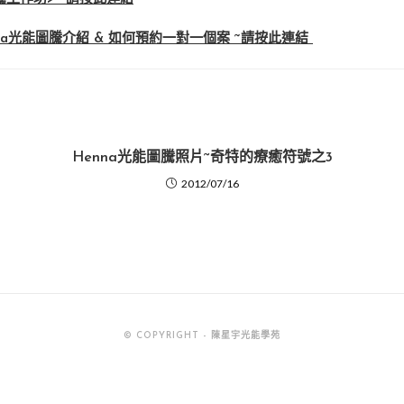
na光能圖騰介紹 & 如何預約一對一個案 ~請按此連結
Henna光能圖騰照片~奇特的療癒符號之3
2012/07/16
© COPYRIGHT - 陳星宇光能學苑