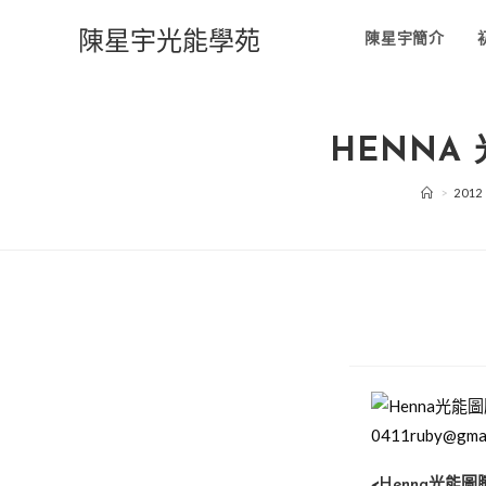
Skip
陳星宇光能學苑
to
陳星宇簡介
content
HENNA
>
2012
<
Henna光能