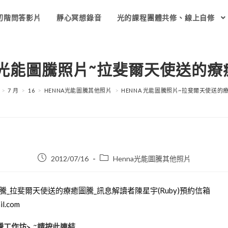
初階問答影片
靜心冥想錄音
光的課程團體共修、線上自修
 光能圖騰照片~拉斐爾天使送的
>
7 月
>
16
>
HENNA光能圖騰其他照片
>
HENNA 光能圖騰照片~拉斐爾天使送的
Post
Post
2012/07/16
Henna光能圖騰其他照片
published:
category:
圖騰工作坊> ~請按此連結