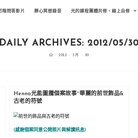
初階問答影片
靜心冥想錄音
光的課程團體共修、線上自修
DAILY ARCHIVES: 2012/05/3
>
2012
>
5 月
>
30
Henna光能圖騰個案故事~華麗的前世飾品&
古老的符號
(感謝個案同意公開照片與解讀訊息)