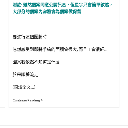
附註: 雖然個案同意公開訊息，但星宇只會簡單敘述，
大部分的個案內容將會為個案做保留
要進行這個圖騰時
忽然感受到即將手繪的面積會很大, 而且工會很細…
圖案我依然不知道是什麼
於是順著流走
(閱讀全文…)
Henna
Continue Reading
光
能
圖
騰