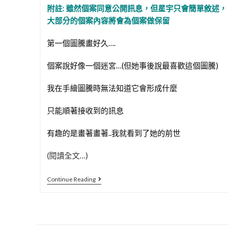
附註: 雖然個案同意公開訊息，但星宇只會簡單敘述，
大部分的個案內容將會為個案做保留
第一個圖騰畫好久….
個案說好像一個迷宮…(但她事後說最喜歡這個圖騰)
我在手繪圖騰時無法知道它會形成什麼
只能順著接收到的訊息
有趣的是畫著畫著..我就看到了她的前世
(閱讀全文…)
Henna
Continue Reading
光
能
圖
騰