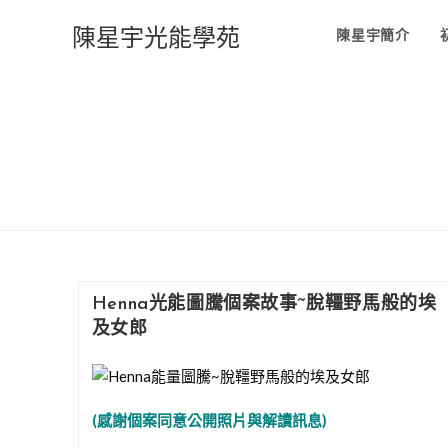
Skip
陳星宇光能學苑
to
陳星宇簡介
content
Henna光能圖騰個案故事~脫韁野馬般的埃
及女郎
(感謝個案同意公開照片與解讀訊息)