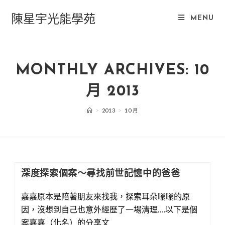
Skip
陳星宇光能學苑
to
MENU
content
MONTHLY ARCHIVES: 10
月 2013
>
2013
>
10 月
深度探索個案～尋找前世記憶中的爸爸
嘉嘉原本是陪著朋友來找我，探索耳朵嗡嗡的原
….
因，
沒想到自己也意外經歷了一場清理
以下是個
案嘉嘉（化名）的分享文