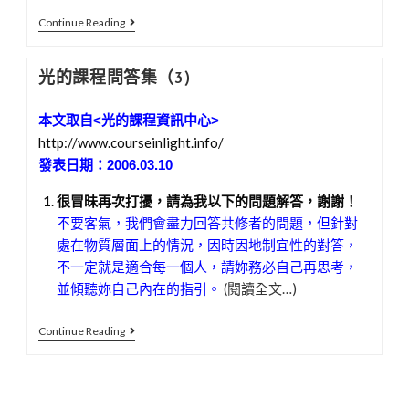
光
Continue Reading
的
課
光的課程問答集（3)
程
問
本文取自<光的課程資訊中心>
答
http://www.courseinlight.info/
集
發表日期：2006.03.10
（4)
很冒昧再次打擾，請為我以下的問題解答，謝謝！
不要客氣，我們會盡力回答共修者的問題，但針對
處在物質層面上的情況，因時因地制宜性的對答，
不一定就是適合每一個人，請妳務必自己再思考，
並傾聽妳自己內在的指引。
(閱讀全文…)
光
Continue Reading
的
課
程