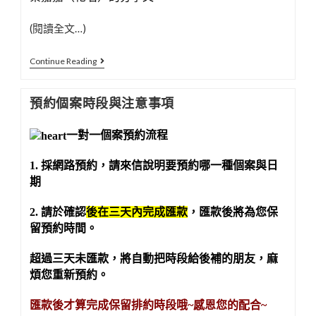
(閱讀全文…)
深
Continue Reading
度
探
預約個案時段與注意事項
索
個
一對一個案
預約流程
案
～
1. 採網路預約
，
請來信說明要預約哪一種個案與日
期
尋
找
2. 請於確認
後在三天內完成匯款
，匯款後將為您保
前
留預約時間。
世
記
超過三天未匯款，將自動把時段給後補的朋友，麻
憶
煩您重新預約
。
中
匯款後才算完成保留排約時段哦~感恩您的配合~
的