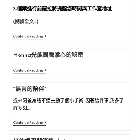
爸
3.個案進行前蘿拉將提醒您時間與工作室地址
爸
(閱讀全文…)
預
Continue Reading
約
個
Henna光能圖騰掌心的秘密
案
時
Henna
Continue Reading
段
光
與
能
”無言的陪伴“
注
圖
意
近來阿爸身體不適去動了個小手術, 因著這件事,我多了
騰
事
許多&l...
掌
項
心
”
Continue Reading
的
無
秘
言
密