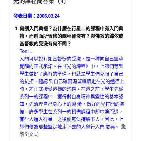
光的課程問答集（4)
的
陪
發表日期：2006.03.24
伴
何謂入門典禮？為什麼在行星二的課程中有入門典
“
禮，而前面所習修的課程卻沒有？與佛教的歸依或
基督教的受洗有何不同？
Toni：
入門可以說有如基督徒的受洗，是一種向自己靈魂
覺醒的正式承諾。在《光的課程》中，上師們等到
學生做好了應有的準備，也就是學生們克服了自己
的抗拒，體認 到自己確實渴望繼續走在光的途徑上
時，才正式接受這樣的洗禮。在這之前，學生先從
系列一的課程中，獲得對自身精神與靈性的基本認
知，先清理自己身心上的混 淆，做好向光打開的準
備。許多學生在系列一的預備課程中即中途而退，
有些人進入行星一之後便無法持續下去，因此，上
師們便為那些堅定地走下去的人舉行入門 慶典。
(閱
讀全文…)