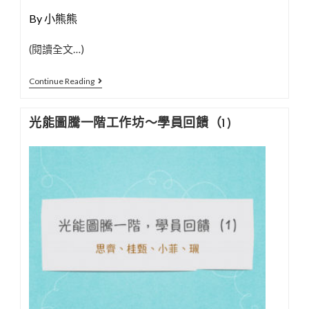
By 小熊熊
(閱讀全文…)
光
Continue Reading
能
圖
光能圖騰一階工作坊～學員回饋（1)
騰
一
階
工
作
坊
～
學
員
回
饋