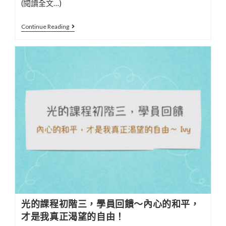
(閱讀全文…)
陳
Continue Reading
星
宇
老
師
擴
大
療
癒
法
一
階
工
作
坊
光的課程初階三，學員回饋～內心的和平，
6/29~30（帶
才是我真正渴望的自由！