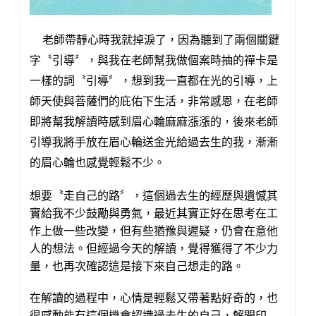
（2)
老師帶靜心時我就掉淚了，因為聽到了兩個關鍵
字〝引導〞，與我在老師幫我做個案時抽的禪卡是
一樣的詞〝引導〞，想到我一直都在光的引導，上
師天使與菩薩們的庇佑下生活，非常感恩，在老師
即將幫我解讀時感到眉心輪麻麻漲漲的，後來老師
引導我將手放在眉心輪送金光給過去生的我，漸漸
的眉心輪也感覺輕鬆不少。
想要〝走自己的路〞，這個過去生的經歷與遺憾其
實給我不少鼓勵與勇氣，最近其實正好在思考在工
作上做一些改變，但有些猶豫與遲疑，仍會在意他
人的想法。但經過今天的解讀，覺得獲得了不少力
量，也再次確認這是接下來自己想走的路。
在解讀的過程中，心情是輕鬆又帶著點好奇的，也
很感動能有這個機會認識過去生的自己，解開印