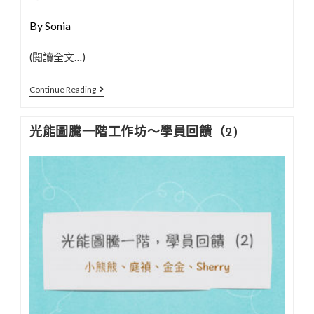
容
By Sonia
(閱讀全文…)
光
Continue Reading
能
圖
光能圖騰一階工作坊～學員回饋（2)
騰
一
階
工
作
坊
～
學
員
回