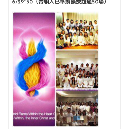
6/29~30（帶領人已舉辦擴療超過50場）
如
需
插
班
請
來
信
洽
詢