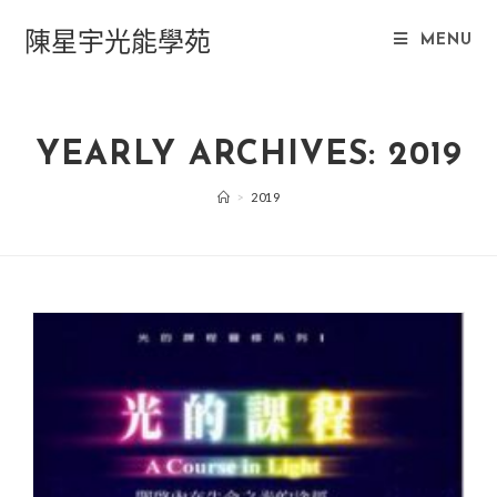
Skip
陳星宇光能學苑
to
MENU
content
YEARLY ARCHIVES: 2019
>
2019