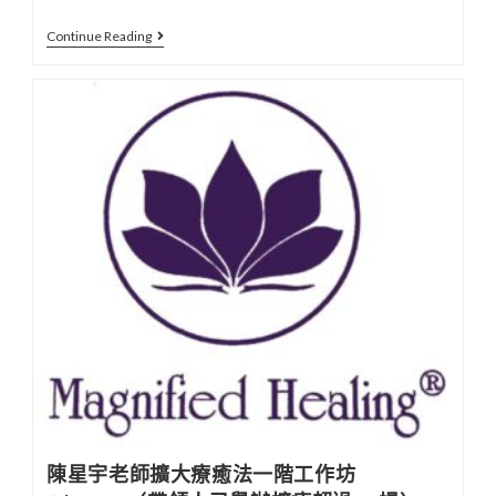
陳
Continue Reading
星
宇
老
師
光
的
課
程
初
階
一
線
上
共
修
陳星宇老師擴大療癒法一階工作坊
班，