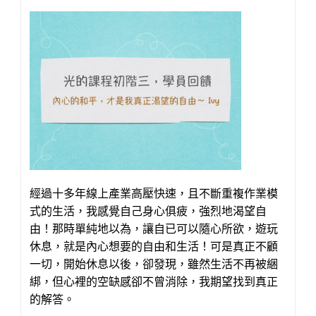
領
人
已
舉
辦
擴
療
超
過
50
場）
經過十多年線上產業高壓快速，且不斷重複作業模
式的生活，我感覺自己身心俱疲，強烈地渴望自
由！那時單純地以為，讓自已可以隨心所欲，遊玩
休息，就是內心想要的自由和生活！可是真正不顧
一切，開始休息以後，卻發現，雖然生活不再被綑
綁，但心裡的空缺感卻不曾消除，我期望找到真正
的解答。