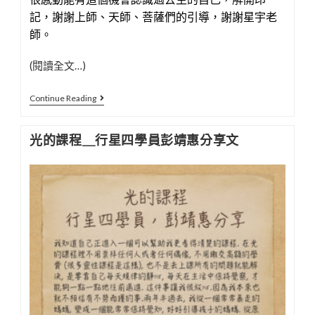
記，謝謝上師、天師、菩薩們的引導，謝謝星宇老
師。
(閱讀全文…)
光
Continue Reading
能
圖
光的課程＿行星四學員彭靖惠分享文
騰
一
階
工
作
坊
～
學
員
回