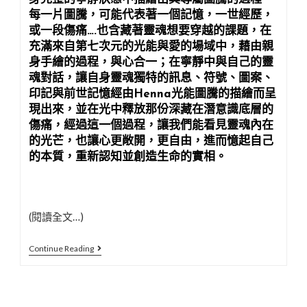
每一片圖騰，可能代表著一個記憶，一世經歷，
或一段傷痛….也含藏著靈魂想要穿越的課題，在
充滿來自第七次元的光能與愛的場域中，藉由親
身手繪的過程，與心合一；在寧靜中與自己的靈
魂對話，讓自身靈魂獨特的訊息、符號、圖案、
印記與前世記憶經由Henna光能圖騰的描繪而呈
現出來，並在光中釋放那份深藏在潛意識底層的
傷痛，經過這一個過程，讓我們能看見靈魂內在
的光芒，也讓心更敞開，更自由，進而憶起自己
的本質，重新認知並創造生命的實相。
(閱讀全文…)
7/6~7/7
Continue Reading
陳
星
宇