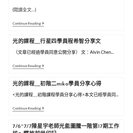
(閱讀全文…)
光
Continue Reading
的
課
光的課程＿行星四學員程希智分享文
程
​ （文章已經過學員同意公開分享） 文：Alvin Chen...
＿
行
光
Continue Reading
星
的
四
課
學
光的課程＿初階二miko學員分享心得
程
員
<光的課程＿初階課程學員分享心得>本文已經學員同...
＿
彭
行
靖
光
Continue Reading
星
惠
的
四
分
課
學
7/6~7/7陳星宇老師光能圖騰一階第17期工作
享
程
員