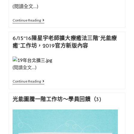
(閱讀全文…)
光
Continue Reading
的
課
6/15~16陳星宇老師擴大療癒法三階“光能療
程
癒”工作坊，2019官方新版內容
初
階
三，
(閱讀全文…)
學
員
6/15~16
Continue Reading
回
陳
饋
星
光能圖騰一階工作坊～學員回饋（3)
～
宇
內
老
心
師
的
擴
和
大