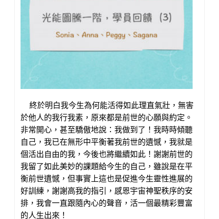
平，
療
才
癒
是
法
我
三
真
階
正
“光
渴
能
望
療
終於明白我今生為何能活得如此理直氣壯，無害
的
癒”
於他人的我行我素，原來都是前世的心願與約定。
自
工
非常開心，甚至驕傲地說：我做到了！我時時傾聽
由！
作
自己，我已在無形中平衡著我前世的遺憾，我就是
坊，
個活出自由的我，今後也將繼續如此！謝謝前世的
2019
我留了如此美妙的課題給今生的自己，雖說是在平
官
衡前世遺憾，但事實上這也是促進今生靈性進展的
方
好訓練，謝謝高我的指引，感恩宇宙神聖秩序的安
新
排，我會一直跟隨內心的聲音，活一個最精彩豐富
版
的人生出來！
內