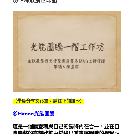
坊～釋放前世印記
文
＿
程
初
希
階
智
二
分
miko
享
學
文
員
分
享
心
得
（學員分享文16篇，請往下閱讀～）
＠Henna光能圖騰
這是一個讓靈魂與自己的獨特內在合一，並在自
身完整的寧靜狀態中描繪出其專屬圖騰的過程～