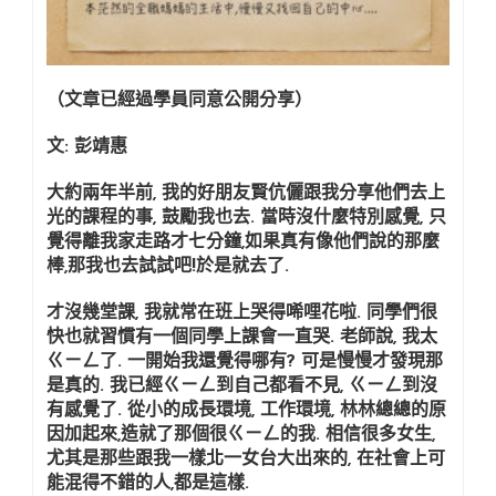
饋
（1)
（文章已經過學員同意公開分享）
文: 彭靖惠
大約兩年半前, 我的好朋友賢伉儷跟我分享他們去上
光的課程的事, 鼓勵我也去. 當時沒什麼特別感覺, 只
覺得離我家走路才七分鐘,如果真有像他們說的那麼
棒,那我也去試試吧!於是就去了.
才沒幾堂課, 我就常在班上哭得唏哩花啦. 同學們很
快也就習慣有一個同學上課會一直哭. 老師說, 我太
ㄍㄧㄥ了. 一開始我還覺得哪有? 可是慢慢才發現那
是真的. 我已經ㄍㄧㄥ到自己都看不見, ㄍㄧㄥ到沒
有感覺了. 從小的成長環境, 工作環境, 林林總總的原
因加起來,造就了那個很ㄍㄧㄥ的我. 相信很多女生,
尤其是那些跟我一樣北一女台大出來的, 在社會上可
能混得不錯的人,都是這樣.